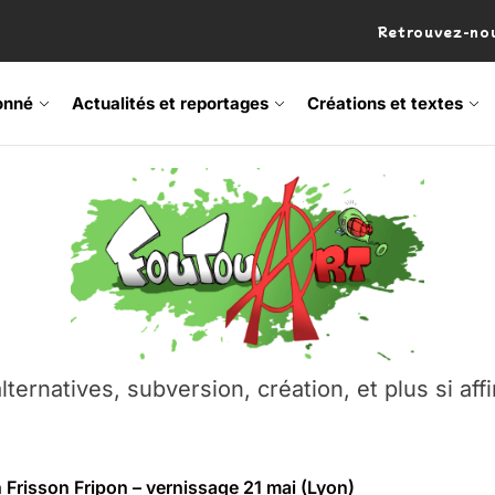
Retrouvez-nou
onné
Actualités et reportages
Créations et textes
 Frisson Fripon – vernissage 21 mai (Lyon)
os’Tock Festival – Samedi 18 juillet (Vaulx-en-Velin)
– Ŝtono, un livre réalisé par Michaël Moretti & Pierre Lacôt
emblement contre l’A412 à l’Établi (Haute-Savoie)
lternatives, subversion, création, et plus si affi
vre Montchat‑Lit – 7 juin 2026 (Lyon 3ᵉ)
 Frisson Fripon – vernissage 21 mai (Lyon)