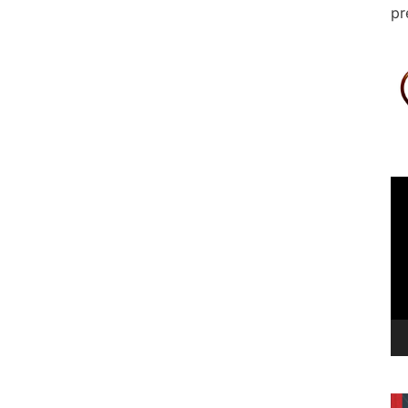
pr
Le
vi