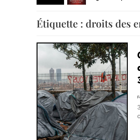
Retrouvez-nous au B
Étiquette :
droits des e
F
c