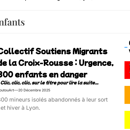
os’Tock Festival – Samedi 18 juillet (Vaulx-en-Velin)
nfants
Collectif Soutiens Migrants
de la Croix-Rousse : Urgence,
300 enfants en danger
outouArt
20 Décembre 2025
300 mineurs isolés abandonnés à leur sort
et hiver à Lyon.