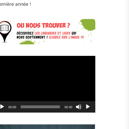
emière année !
cteur
déo
00:00
00:40