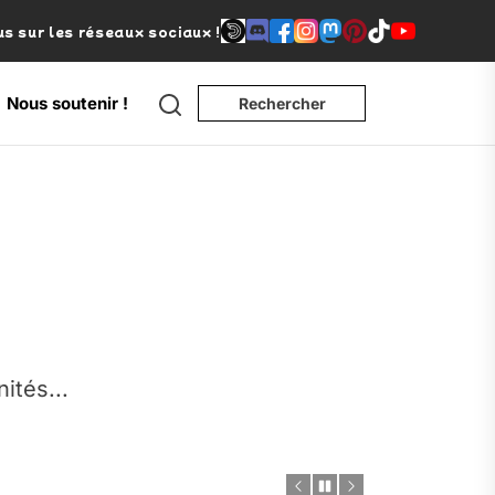
s sur les réseaux sociaux !
Search
Nous soutenir !
Rechercher
e
nités...