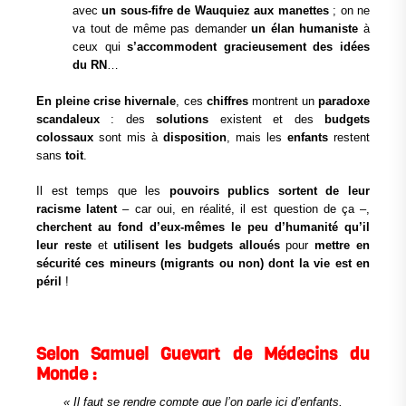
avec
un sous-fifre de Wauquiez aux manettes
; on ne
va tout de même pas demander
un élan humaniste
à
ceux qui
s’accommodent gracieusement des idées
du RN
…
En pleine crise hivernale
, ces
chiffres
montrent un
paradoxe
scandaleux
: des
solutions
existent et des
budgets
colossaux
sont mis à
disposition
, mais les
enfants
restent
sans
toit
.
Il est temps que les
pouvoirs publics sortent de leur
racisme latent
– car oui, en réalité, il est question de ça –,
cherchent au fond d’eux-mêmes le peu d’humanité qu’il
leur reste
et
utilisent les budgets alloués
pour
mettre en
sécurité ces mineurs (migrants ou non) dont la vie est en
péril
!
Selon Samuel Guevart de Médecins du
Monde :
« Il faut se rendre compte que l’on parle ici d’enfants,