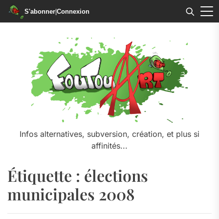
S'abonner
|
Connexion
Skip
to
the
content
Infos alternatives, subversion, création, et plus si
affinités...
Étiquette :
élections
municipales 2008