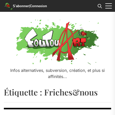
S'abonner
|
Connexion
Skip
to
the
content
Infos alternatives, subversion, création, et plus si
affinités...
Étiquette :
Friches&nous