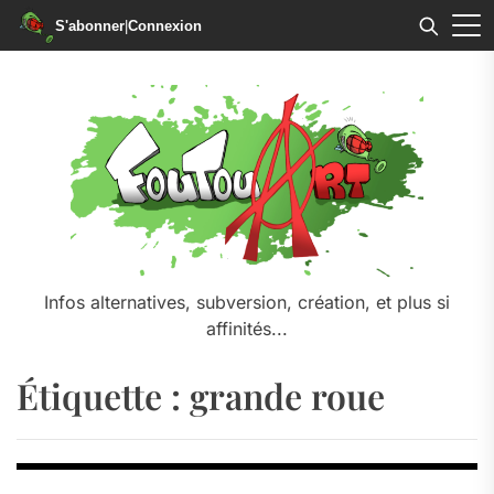
S'abonner
|
Connexion
Skip
to
the
content
Infos alternatives, subversion, création, et plus si
affinités...
Étiquette :
grande roue