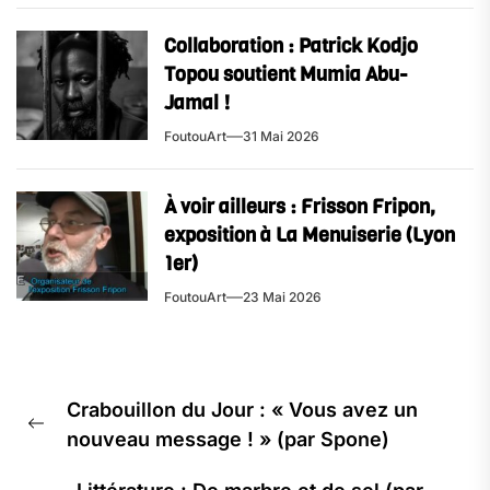
Collaboration : Patrick Kodjo
Topou soutient Mumia Abu-
Jamal !
FoutouArt
31 Mai 2026
À voir ailleurs : Frisson Fripon,
exposition à La Menuiserie (Lyon
1er)
FoutouArt
23 Mai 2026
Navigation
Crabouillon du Jour : « Vous avez un
de
Previous
nouveau message ! » (par Spone)
l’article
post: