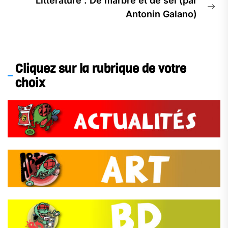
Littérature : De marbre et de sel (par
Ne
Antonin Galano)
pos
Cliquez sur la rubrique de votre
choix