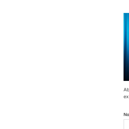
université[…]
Ab
ex
No