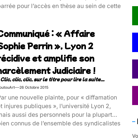
arrée pour l’accès en thèse au sein de cette
université[…]
Communiqué : « Affaire
Sophie Perrin », Lyon 2
récidive et amplifie son
harcèlement judiciaire !
outouArt
26 Octobre 2015
ar une nouvelle plainte, pour « diffamation
t injures publiques », l’université Lyon 2,
mais aussi des personnels pour la plupart
bien connus de l’ensemble des syndicalistes
tudiants de lutte au sein de cette
Vo