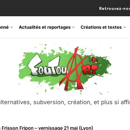
Retrouvez-nou
onné
Actualités et reportages
Créations et textes
 Frisson Fripon – vernissage 21 mai (Lyon)
os’Tock Festival – Samedi 18 juillet (Vaulx-en-Velin)
– Ŝtono, un livre réalisé par Michaël Moretti & Pierre Lacôt
emblement contre l’A412 à l’Établi (Haute-Savoie)
lternatives, subversion, création, et plus si affi
vre Montchat‑Lit – 7 juin 2026 (Lyon 3ᵉ)
 Frisson Fripon – vernissage 21 mai (Lyon)