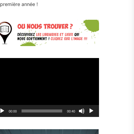
première année !
cteur
déo
00:00
00:40