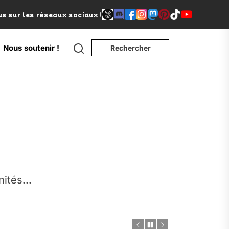
s sur les réseaux sociaux !
Search
Nous soutenir !
Rechercher
e
nités...