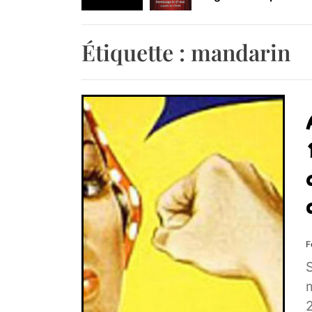
Retrouvez-nous au B
Étiquette :
mandarin
F
S
2