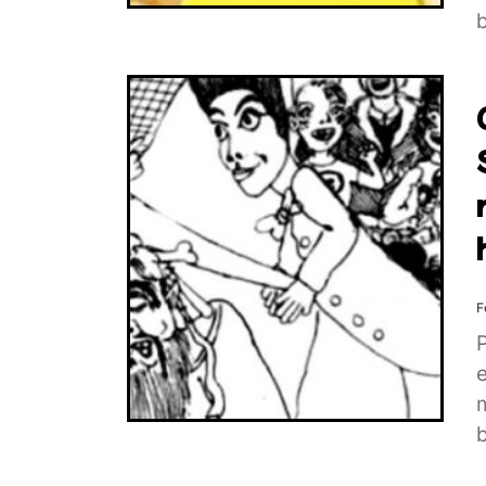
b
F
P
e
é