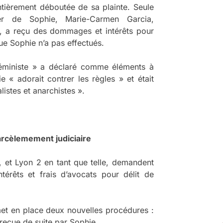
 entièrement déboutée de sa plainte. Seule
er de Sophie, Marie-Carmen Garcia,
e, a reçu des dommages et intérêts pour
ue Sophie n’a pas effectués.
 féministe » a déclaré comme éléments à
 « adorait contrer les règles » et était
istes et anarchistes ».
harcèlemement judiciaire
a, et Lyon 2 en tant que telle, demandent
rêts et frais d’avocats pour délit de
é met en place deux nouvelles procédures :
 reçue de suite par Sophie.