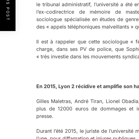
PREVIOUS POST
le tribunal administratif, l’université a été
l’ex-codirectrice de mémoire de mast
sociologue spécialisée en études de genr
des « appels téléphoniques malveillants » q
Il est à rappeler que cette sociologue «
charge, dans ses PV de police, que Sophie
« très investie dans les mouvements syndical
a
En 2015, Lyon 2 récidive et amplifie son 
Gilles Maletras, André Tiran, Lionel Obadi
plus de 12000 euros de dommages et inté
presse.
Durant l’été 2015, le juriste de l’universit
l’une, pour diffamation et injures publiques,