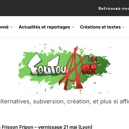
Retrouvez-nou
onné
Actualités et reportages
Créations et textes
 Frisson Fripon – vernissage 21 mai (Lyon)
os’Tock Festival – Samedi 18 juillet (Vaulx-en-Velin)
– Ŝtono, un livre réalisé par Michaël Moretti & Pierre Lacôt
emblement contre l’A412 à l’Établi (Haute-Savoie)
lternatives, subversion, création, et plus si affi
vre Montchat‑Lit – 7 juin 2026 (Lyon 3ᵉ)
 Frisson Fripon – vernissage 21 mai (Lyon)