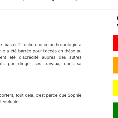
os’Tock Festival – Samedi 18 juillet (Vaulx-en-Velin)
 le master 2 recherche en anthropologie à
hie a été barrée pour l’accès en thèse au
ment été discrédité auprès des autres
essés par diriger ses travaux, dans sa
pporters, tout cela, c’est parce que Sophie
t violente.