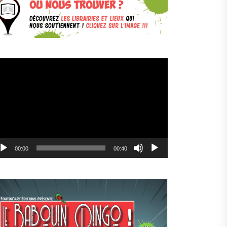
cteur
déo
00:00
00:40