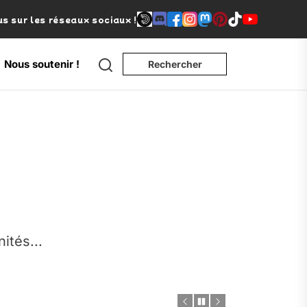
s sur les réseaux sociaux !
Search
Nous soutenir !
Rechercher
e
nités...