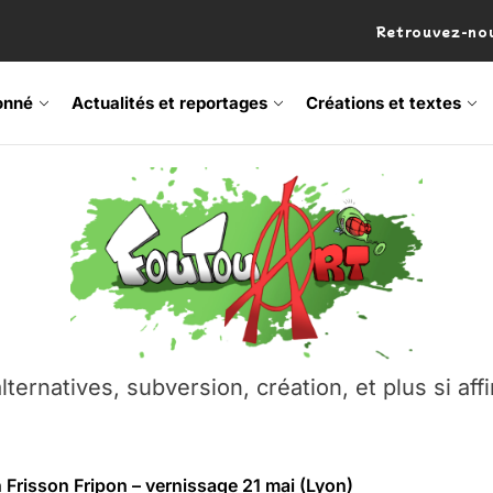
Retrouvez-nou
onné
Actualités et reportages
Créations et textes
 Frisson Fripon – vernissage 21 mai (Lyon)
os’Tock Festival – Samedi 18 juillet (Vaulx-en-Velin)
– Ŝtono, un livre réalisé par Michaël Moretti & Pierre Lacôt
emblement contre l’A412 à l’Établi (Haute-Savoie)
lternatives, subversion, création, et plus si affi
vre Montchat‑Lit – 7 juin 2026 (Lyon 3ᵉ)
 Frisson Fripon – vernissage 21 mai (Lyon)