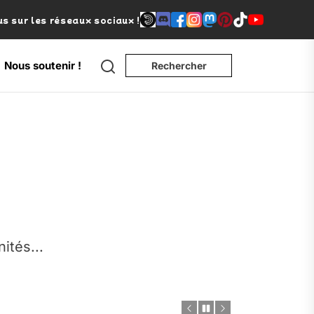
s sur les réseaux sociaux !
Search
Nous soutenir !
Rechercher
e
nités...