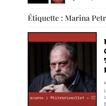
Retrouvez-nous au B
Étiquette :
Marina Petr
S
B