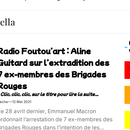
os’Tock Festival – Samedi 18 juillet (Vaulx-en-Velin)
ella
Radio Foutou’art : Aline
Guitard sur l’extradition des
7 ex-membres des Brigades
Rouges
acha
12 Mai 2021
Le 28 avril dernier, Emmanuel Macron
ordonnait l’arrestation de 7 ex-membres des
rigades Rouges dans l’intention de les