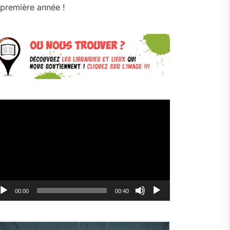
première année !
cteur
déo
00:00
00:40