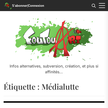
S'abonner
|
Connexion
Skip
to
the
content
Infos alternatives, subversion, création, et plus si
affinités...
Étiquette :
Médialutte