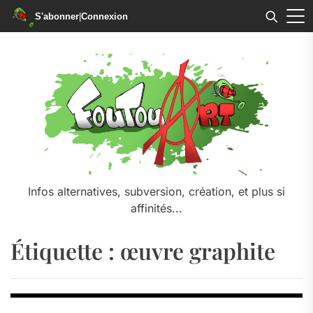
S'abonner
|
Connexion
Skip
to
the
content
Infos alternatives, subversion, création, et plus si
affinités...
Étiquette :
œuvre graphite