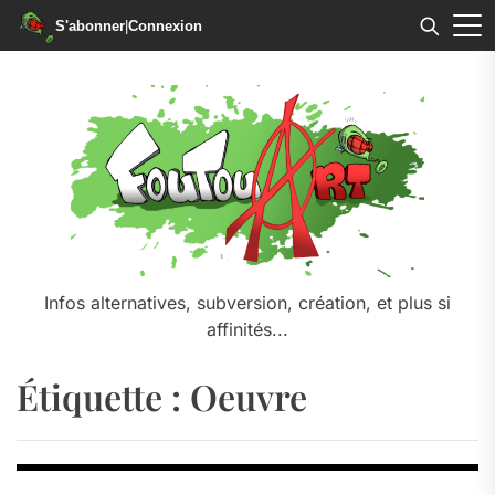
S'abonner
|
Connexion
Skip
to
the
content
Infos alternatives, subversion, création, et plus si
affinités...
Étiquette :
Oeuvre