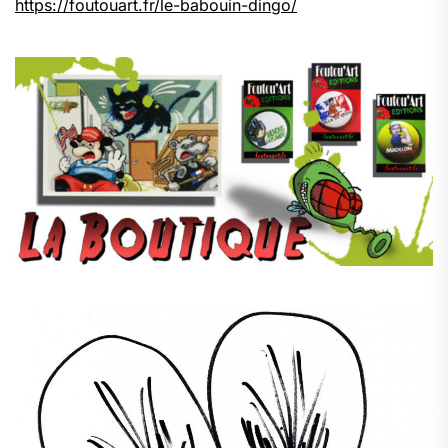
https://foutouart.fr/le-babouin-dingo/