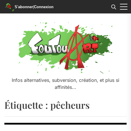
S'abonner
|
Connexion
Skip
to
the
content
Infos alternatives, subversion, création, et plus si
affinités...
Étiquette :
pêcheurs