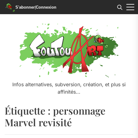
S'abonner
|
Connexion
Skip
to
the
content
Infos alternatives, subversion, création, et plus si
affinités...
Étiquette :
personnage
Marvel revisité