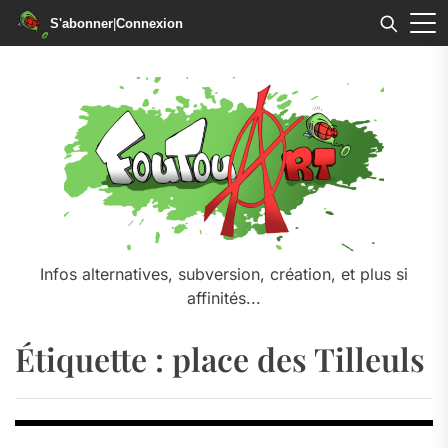
S'abonner
|
Connexion
Skip
to
the
content
Infos alternatives, subversion, création, et plus si
affinités...
Étiquette :
place des Tilleuls