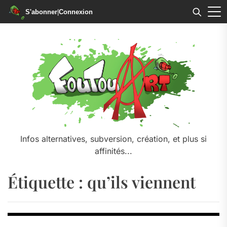
S'abonner
|
Connexion
Skip
to
the
content
Infos alternatives, subversion, création, et plus si
affinités...
Étiquette :
qu’ils viennent