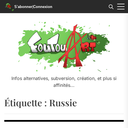
S'abonner
|
Connexion
Skip
to
the
content
Infos alternatives, subversion, création, et plus si
affinités...
Étiquette :
Russie