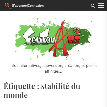
S'abonner
|
Connexion
Skip
to
the
content
Infos alternatives, subversion, création, et plus si
affinités...
Étiquette :
stabilité du
monde