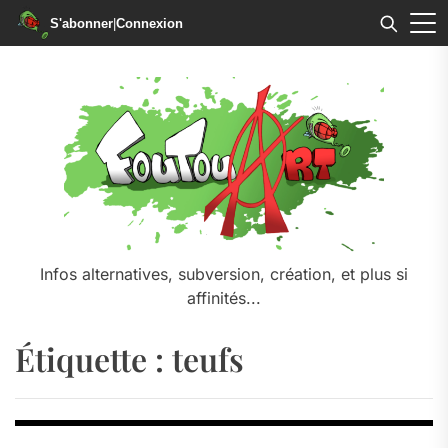
S'abonner
|
Connexion
Skip
to
the
content
Infos alternatives, subversion, création, et plus si
affinités...
Étiquette :
teufs