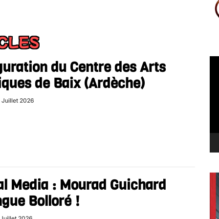
ICLES
Le
uration du Centre des Arts
vi
iques de Baix (Ardèche)
 Juillet 2026
al Media : Mourad Guichard
gue Bolloré !
 Juillet 2026