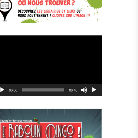
cteur
déo
00:00
00:40