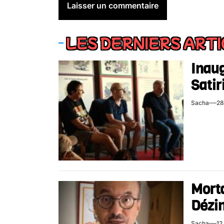
LES DERNIERS ART
Inaug
Satir
Sacha
28
Mort
Dézin
Sacha
12