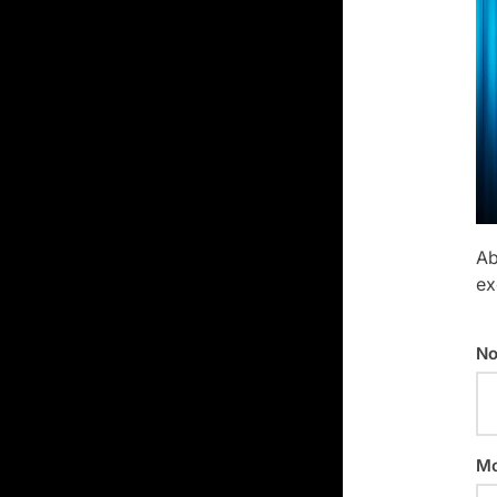
Ab
ex
No
Mo