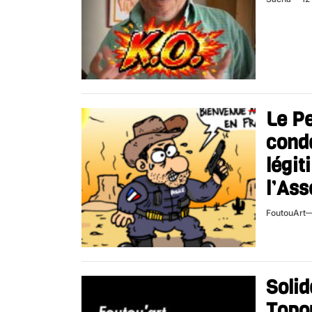
Le Pe
cond
légit
l’Ass
FoutouArt
Solid
Topou