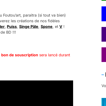
 Foutou’art, paraitra (si tout va bien)
erez les créations de nos fidèles
ler
,
Puiss
,
Singe Pâle
,
Spone
, et
V
!
 de BD !!!
e
bon de souscription
sera lancé durant
Vo