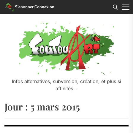
S'abonner
|
Connexion
Skip
to
the
content
Infos alternatives, subversion, création, et plus si
affinités...
Jour :
5 mars 2015