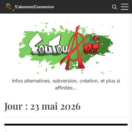
S'abonner
|
Connexion
Skip
to
the
content
Infos alternatives, subversion, création, et plus si
affinités...
Jour :
23 mai 2026