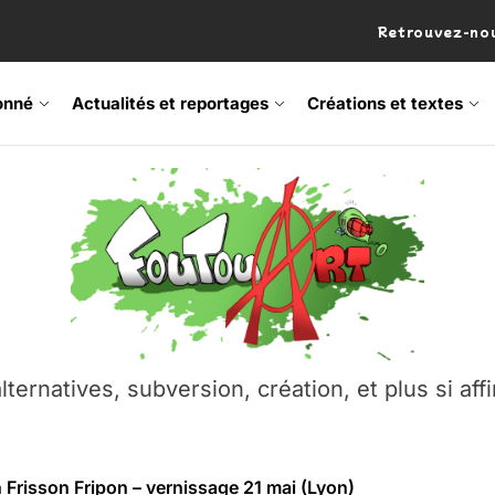
Retrouvez-nou
onné
Actualités et reportages
Créations et textes
 Frisson Fripon – vernissage 21 mai (Lyon)
os’Tock Festival – Samedi 18 juillet (Vaulx-en-Velin)
– Ŝtono, un livre réalisé par Michaël Moretti & Pierre Lacôt
emblement contre l’A412 à l’Établi (Haute-Savoie)
lternatives, subversion, création, et plus si affi
vre Montchat‑Lit – 7 juin 2026 (Lyon 3ᵉ)
 Frisson Fripon – vernissage 21 mai (Lyon)