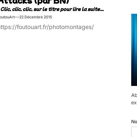
outouArt
22 Décembre 2015
ttps://foutouart.fr/photomontages/
Ab
ex
No