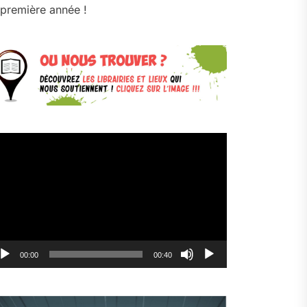
première année !
cteur
déo
00:00
00:40