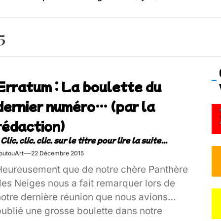
os’Tock Festival – Samedi 18 juillet (Vaulx-en-Velin)
5
Erratum : La boulette du
dernier numéro… (par la
rédaction)
outouArt
22 Décembre 2015
Heureusement que de notre chère Panthère
des Neiges nous a fait remarquer lors de
notre dernière réunion que nous avions
publié une grosse boulette dans notre