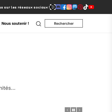
s sur les réseaux sociaux !
Search
Nous soutenir !
Rechercher
e
nités...