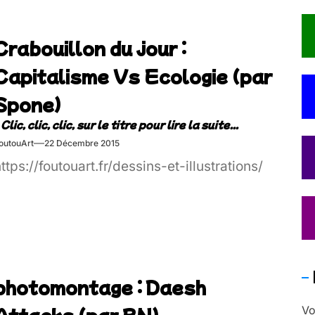
uméro hors série : Le Fanzine de Guignol, à
la rubrique Le guide du parlé lyonnais… En
Crabouillon du jour :
effet, une négligence impardonnable,
prouvant une […]
Capitalisme Vs Ecologie (par
Spone)
outouArt
22 Décembre 2015
ttps://foutouart.fr/dessins-et-illustrations/
photomontage : Daesh
Attacks (par BN)
Vo