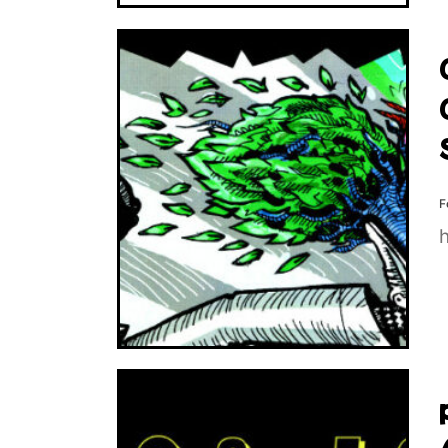
n
F
h