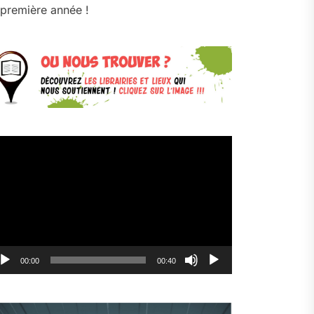
première année !
cteur
déo
00:00
00:40