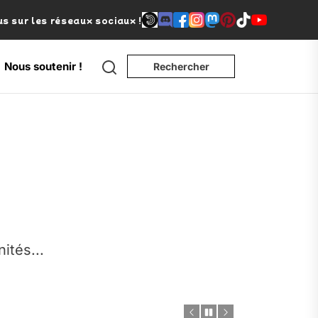
s sur les réseaux sociaux !
Search
Nous soutenir !
Rechercher
e
nités...