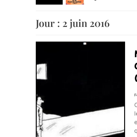
Agenda : Exposition
Jour :
2 juin 2016
Retrouvez-nous au B
F
O
l
e