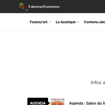
|
S'abonner
Connexion
Skip
to
Foutou’art
La boutique
Contenu ab
the
content
Agenda : Exposition
Retrouvez-nous au B
Soirée de lancement 
Infos a
Agenda : Grand Rass
AGENDA
Agenda : Salon du li