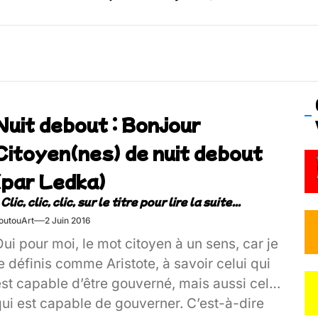
 Frisson Fripon – vernissage 21 mai (Lyon)
os’Tock Festival – Samedi 18 juillet (Vaulx-en-Velin)
Nuit debout : Bonjour
Citoyen(nes) de nuit debout
(par Ledka)
outouArt
2 Juin 2016
ui pour moi, le mot citoyen à un sens, car je
e définis comme Aristote, à savoir celui qui
st capable d’être gouverné, mais aussi celui
qui est capable de gouverner. C’est-à-dire