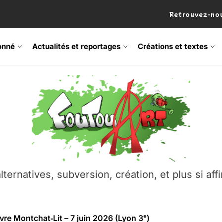
Retrouvez-nou
onné
Actualités et reportages
Créations et textes
 Frisson Fripon – vernissage 21 mai (Lyon)
os’Tock Festival – Samedi 18 juillet (Vaulx-en-Velin)
– Ŝtono, un livre réalisé par Michaël Moretti & Pierre Lacôt
lternatives, subversion, création, et plus si affi
emblement contre l’A412 à l’Établi (Haute-Savoie)
vre Montchat‑Lit – 7 juin 2026 (Lyon 3ᵉ)