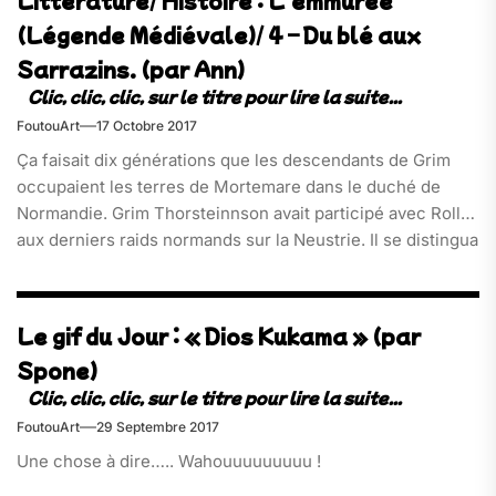
Littérature/ Histoire : L’emmurée
(Légende Médiévale)/ 4 – Du blé aux
Sarrazins. (par Ann)
FoutouArt
17 Octobre 2017
Ça faisait dix générations que les descendants de Grim
occupaient les terres de Mortemare dans le duché de
Normandie. Grim Thorsteinnson avait participé avec Rollo
aux derniers raids normands sur la Neustrie. Il se distingua
à Saint-Clair-sur-Epte quand le premier Jarl de Normandie
refusa de s’agenouiller devant […]
Le gif du Jour : « Dios Kukama » (par
Spone)
FoutouArt
29 Septembre 2017
Une chose à dire….. Wahouuuuuuuuu !