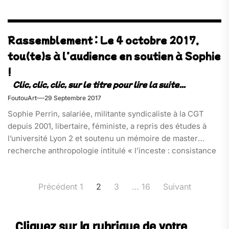
Rassemblement : Le 4 octobre 2017,
tou(te)s à l’audience en soutien à Sophie
!
FoutouArt
29 Septembre 2017
Sophie Perrin, salariée, militante syndicaliste à la CGT
depuis 2001, libertaire, féministe, a repris des études à
l’université Lyon 2 et soutenu un mémoire de master
recherche anthropologie intitulé « l’inceste : consistance
du silence » (noté 18/20 et lauréat du prix scientifique de
la CNAF) en 2010. Depuis, pour avoir voulu y défendre, en
Pagination
Précédent
1
2
3
…
16
Suivant
vain, sa possibilité d’accéder au doctorat, elle est l’objet
des
d’un véritable harcèlement judiciaire de la part de certains
publications
des membres (ou ex-membres) de cette université[…]
Cliquez sur la rubrique de votre