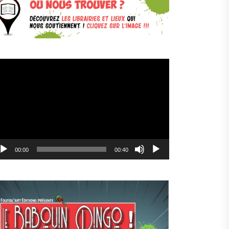
cteur
déo
00:00
00:40