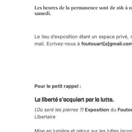
Les heures de la permanence sont de 16h à 19
samedi.
a
Le lieu d’exposition étant un espace privé
mail. Ecrivez-nous à
foutouart[a]gmail.com
a
a
Pour le petit rappel :
La liberté s’acquiert par la lutte
.
(
Où sont les pierres ?)
Exposition
du
Foutou
Libertaire
Mise en lumière et retour sur les luttes inc