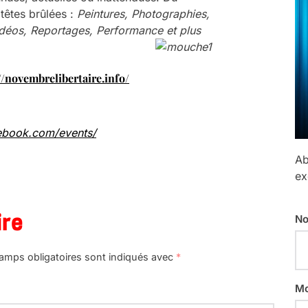
 têtes brûlées :
Peintures, Photographies,
déos, Reportages, Performance et plus
//novembrelibertaire.info/
ebook.com/events/
Ab
ex
ire
No
amps obligatoires sont indiqués avec
*
Mo