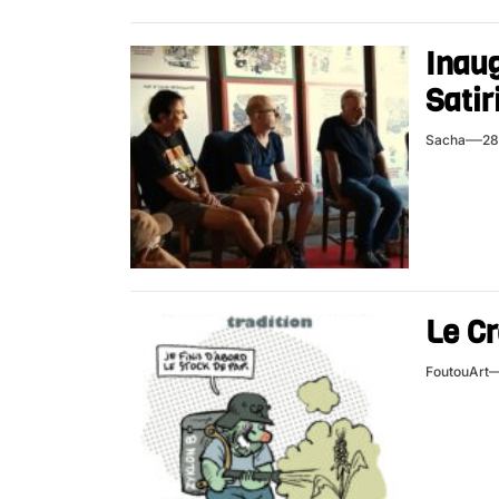
Inaug
Satir
Sacha
28
Le Cr
FoutouArt