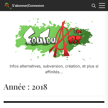
S'abonner
|
Connexion
Skip
to
the
content
Infos alternatives, subversion, création, et plus si
affinités...
Année :
2018