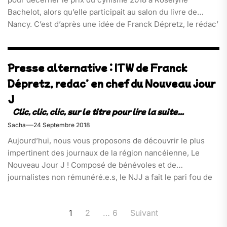
Bachelot, alors qu’elle participait au salon du livre de
Nancy. C’est d’après une idée de Franck Dépretz, le rédac’
chef du NJJ, que Duck a réalisé et illustré le prix remis (et
très vite déchiré) à l’ancienne Sinistre de la Santé du
gouvernement Sarko. Les motivations de nos potes
Presse alternative : ITW de Franck
nancéiens : la suppression, due à sa gestion, de 400
Dépretz, redac’ en chef du Nouveau jour
postes au CHU de Nancy..
J
Sacha
24 Septembre 2018
Aujourd’hui, nous vous proposons de découvrir le plus
impertinent des journaux de la région nancéienne, Le
Nouveau Jour J ! Composé de bénévoles et de
journalistes non rémunéré.e.s, le NJJ a fait le pari fou de
concurrencer la presse locale financée pour son
ensemble par le Crédit Mutuel. Avec la garantie d’être
Pagination
1
2
…
6
Suivant
100% indépendant, il est[…]