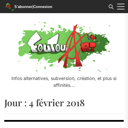
S'abonner
|
Connexion
Skip
to
the
content
Infos alternatives, subversion, création, et plus si
affinités...
Jour :
4 février 2018