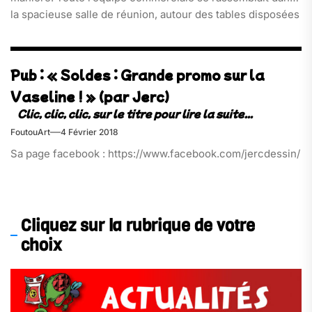
la spacieuse salle de réunion, autour des tables disposées
en « u ». Le PDG au bout, en face du paperboard. Il
branchait son PC portable. Un powerpoint, contenan[…]
Pub : « Soldes : Grande promo sur la
Vaseline ! » (par Jerc)
FoutouArt
4 Février 2018
Sa page facebook : https://www.facebook.com/jercdessin/
Cliquez sur la rubrique de votre
choix