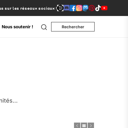
s sur les réseaux sociaux !
Search
Nous soutenir !
Rechercher
e
nités...