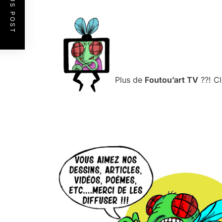
PREVIOUS POST
.
.
.
Plus de
Foutou’art TV
??! Cl
.
.