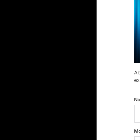
Ab
ex
No
Mo