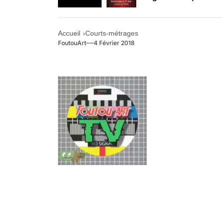
Retrouvez-nous au B
Accueil
Courts-métrages
FoutouArt
4 Février 2018
.
.
.