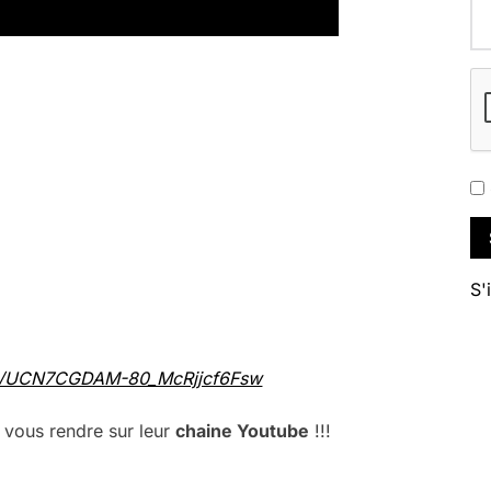
S'
el/UCN7CGDAM-80_McRjjcf6Fsw
vous rendre sur leur
chaine Youtube
!!!