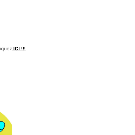
iquez
ICI !!!