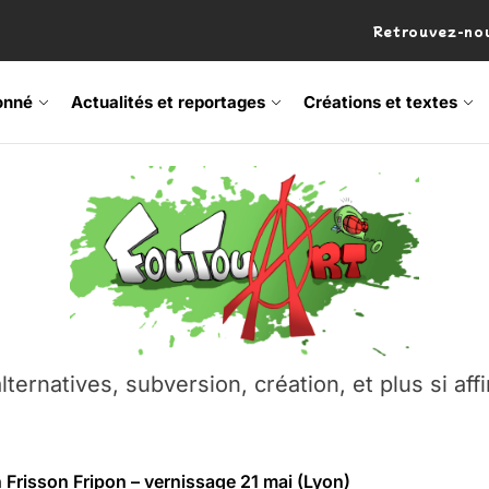
Retrouvez-nou
onné
Actualités et reportages
Créations et textes
 Frisson Fripon – vernissage 21 mai (Lyon)
os’Tock Festival – Samedi 18 juillet (Vaulx-en-Velin)
– Ŝtono, un livre réalisé par Michaël Moretti & Pierre Lacôt
emblement contre l’A412 à l’Établi (Haute-Savoie)
lternatives, subversion, création, et plus si affi
vre Montchat‑Lit – 7 juin 2026 (Lyon 3ᵉ)
 Frisson Fripon – vernissage 21 mai (Lyon)