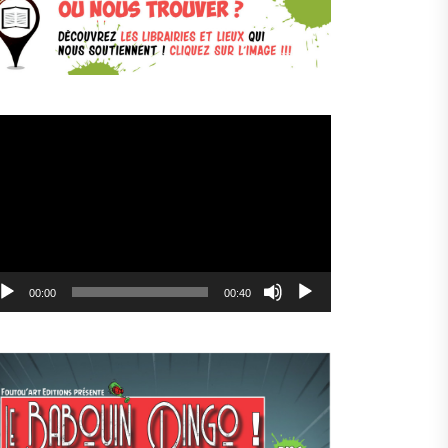
cteur
déo
00:00
00:40