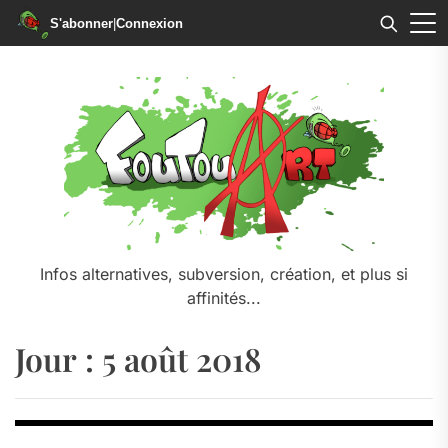
S'abonner
|
Connexion
Skip
to
the
content
Infos alternatives, subversion, création, et plus si
affinités...
Jour :
5 août 2018