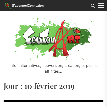
S'abonner
|
Connexion
Skip
to
the
content
Infos alternatives, subversion, création, et plus si
affinités...
Jour :
10 février 2019