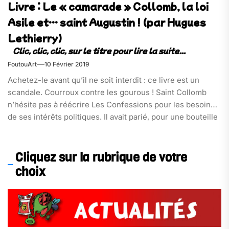
Livre : Le « camarade » Collomb, la loi
Asile et… saint Augustin ! (par Hugues
Lethierry)
FoutouArt
10 Février 2019
Achetez-le avant qu’il ne soit interdit : ce livre est un
scandale. Courroux contre les gourous ! Saint Collomb
n’hésite pas à réécrire Les Confessions pour les besoins
de ses intérêts politiques. Il avait parié, pour une bouteille
de côte-rôtie, qu’il citerait saint Augustin dans le texte.
Mal lui en prit ! Des citoyens lui répondent en toute
franchise. On ne maltraite pas impunément les migrants,
Cliquez sur la rubrique de votre
[…]
choix