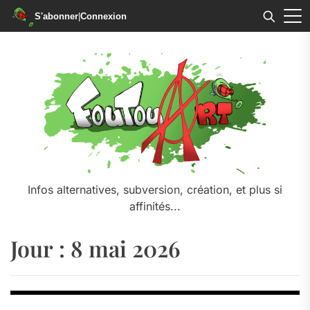
S'abonner
|
Connexion
Skip
to
the
content
Infos alternatives, subversion, création, et plus si
affinités...
Jour :
8 mai 2026