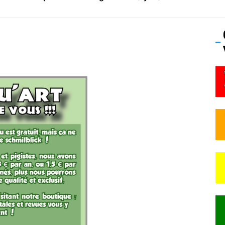
os’Tock Festival – Samedi 18 juillet (Vaulx-en-Velin)