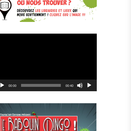
cteur
déo
00:00
00:40