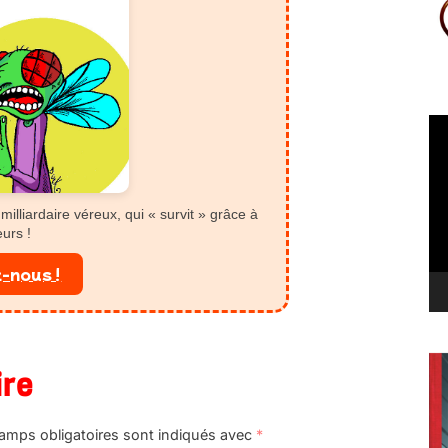
Le
vi
milliardaire véreux, qui « survit » grâce à
eurs !
-nous !
ire
amps obligatoires sont indiqués avec
*