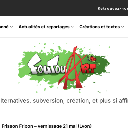
Retrouvez-nou
onné
Actualités et reportages
Créations et textes
 Frisson Fripon – vernissage 21 mai (Lyon)
os’Tock Festival – Samedi 18 juillet (Vaulx-en-Velin)
– Ŝtono, un livre réalisé par Michaël Moretti & Pierre Lacôt
emblement contre l’A412 à l’Établi (Haute-Savoie)
lternatives, subversion, création, et plus si affi
vre Montchat‑Lit – 7 juin 2026 (Lyon 3ᵉ)
 Frisson Fripon – vernissage 21 mai (Lyon)