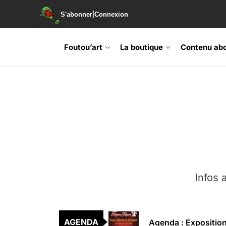
|
S'abonner
Connexion
Foutou’art
La boutique
Contenu ab
Agenda : Exposition
Retrouvez-nous au B
Soirée de lancement 
Agenda : Grand Rass
Infos a
Agenda : Salon du li
AGENDA
Agenda : Exposition