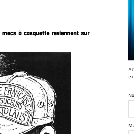
s mecs à casquette reviennent sur
Ab
ex
No
Mo