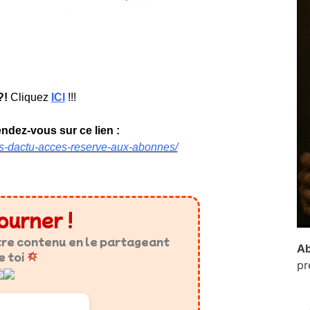
?!
Cliquez
ICI
!!!
rendez-vous sur ce lien :
sins-dactu-acces-reserve-aux-abonnes/
ourner !
tre contenu en le partageant
Ab
e toi
pr