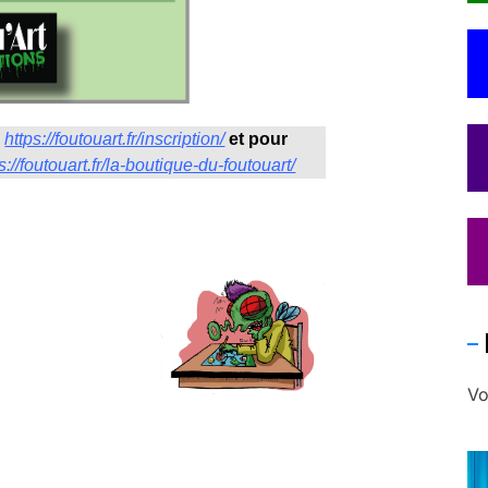
:
https://foutouart.fr/inscription/
et pour
s://foutouart.fr/la-boutique-du-foutouart/
Vo