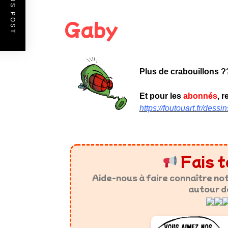
PREVIOUS POST
Gaby
Plus de crabouillons ?
Et pour les
abonnés
, 
https://foutouart.fr/des
Fais t
Aide-nous à faire connaître no
autour d