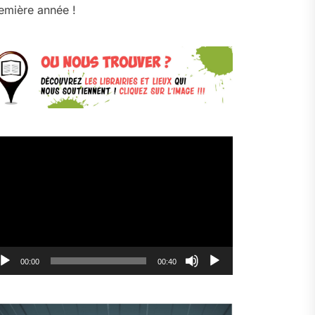
emière année !
cteur
déo
00:00
00:40