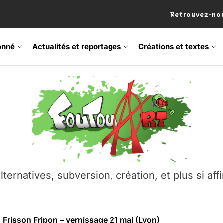
Retrouvez-nou
onné
Actualités et reportages
Créations et textes
 Frisson Fripon – vernissage 21 mai (Lyon)
os’Tock Festival – Samedi 18 juillet (Vaulx-en-Velin)
– Ŝtono, un livre réalisé par Michaël Moretti & Pierre Lacôt
emblement contre l’A412 à l’Établi (Haute-Savoie)
lternatives, subversion, création, et plus si affi
vre Montchat‑Lit – 7 juin 2026 (Lyon 3ᵉ)
 Frisson Fripon – vernissage 21 mai (Lyon)