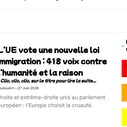
os’Tock Festival – Samedi 18 juillet (Vaulx-en-Velin)
L’UE vote une nouvelle loi
immigration : 418 voix contre
l’humanité et la raison
outouArt
27 Juin 2026
Droite et extrême-droite unis au parlement
uropéen : l’Europe choisit la cruauté.