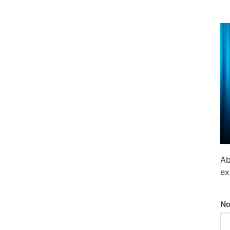
Ab
ex
No