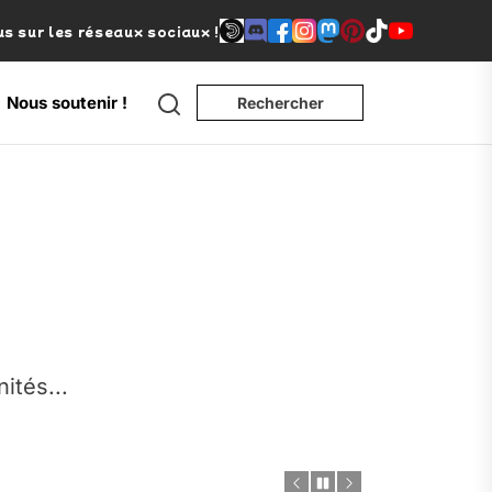
s sur les réseaux sociaux !
Search
Nous soutenir !
Rechercher
e
nités...