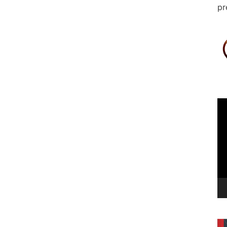
pr
Le
vi