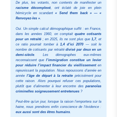
De plus, les votants, non contents de manifester un
racisme décomplexé
, ont éclaté de joie en plein
hémicycle en scandant
« Send them back » — «
Renvoyez-les »
.
Oui. Un simple calcul démographique suffit : en France,
dans les années 1960, on comptait
quatre cotisants
pour un retraité
; en 2025, ils ne sont plus que
1,7
, et
ce ratio pourrait tomber à
1,4 d’ici 2070
— soit le
nombre de cotisants par retraité
divisé par deux en un
demi-siècle
. Les démographes eux-mêmes
reconnaissent que
l’immigration constitue un levier
pour réduire l’impact financier du vieillissement
en
rajeunissant la population. Nous repoussons d’année en
année
l’âge de départ à la retraite
précisément pour
cette raison. Alors pourquoi refuser ces populations,
plutôt que d’alimenter à leur encontre des
paranoïas
criminelles soigneusement entretenues
?
Peut-être qu’un jour, lorsque la raison l’emportera sur la
haine, nous prendrons enfin conscience de l’évidence :
eux aussi sont des êtres humains
.