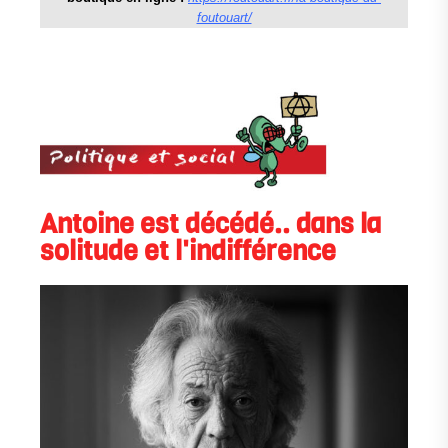
foutouart/
Antoine est décédé.. dans la
solitude et l'indifférence