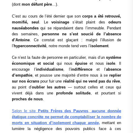
(dont
mon défunt père
…).
C’est au cours de l’été dernier que son
corps a été retrouvé,
momifié, seul
. Le
voisinage
s’était plaint des
odeurs
nauséabondes
qui se répandaient dans l’immeuble. Pendant
des semaines,
personne ne s’est soucié de l’absence
d’Antoine
. Ce constat est glaçant : malgré l’illusion de
l’
hyperconnectivité
, notre monde tend vers l’
isolement
.
Ce n’est la faute de personne en particulier, mais d’un
système
économique et social
qui nous
épuise
et nous
isole
. Il
encourage l’
individualisme
, l’
indifférence
et l’
absence
d’empathie
, et pousse une majorité d’entre nous à se
replier
sur nos écrans
pour fuir une
réalité qui ne vend pas du rêve
,
au point d’
oublier les autres
— surtout celles et ceux qui
vivent déjà dans une
profonde solitude
, et pourtant si
proches de nous
.
Selon le site
Petits Frères des Pauvres
,
aucune donnée
étatique concrète ne permet de comptabiliser le nombre de
morts en situation d’isolement chaque année,
mettant en
lumière la négligence des pouvoirs publics face à ces