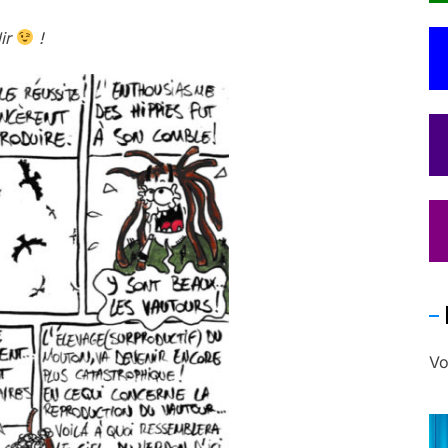
dir
!
Vo