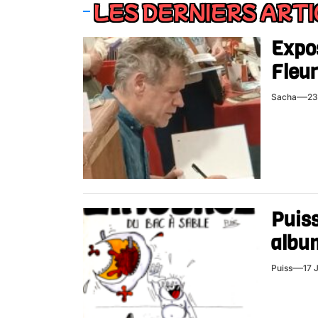
LES DERNIERS ART
Expos
Fleur
Sacha
23
Puiss
album
Puiss
17 