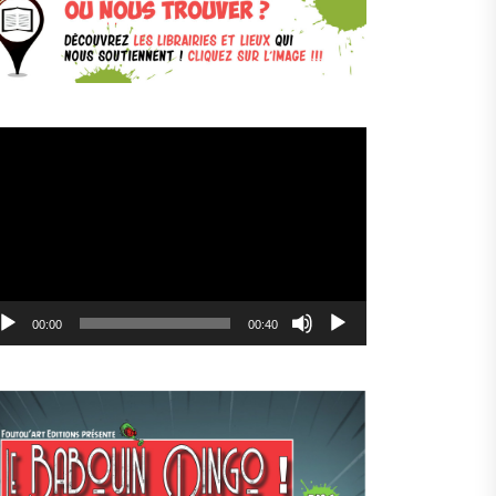
cteur
déo
00:00
00:40