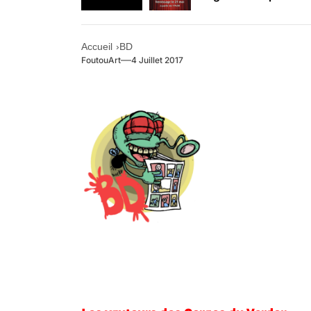
Retrouvez-nous au B
Accueil
BD
FoutouArt
4 Juillet 2017
.
.
.