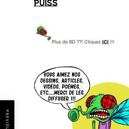
PUISS
.
.
Plus de BD ??! Cliquez
ICI
!!!
.