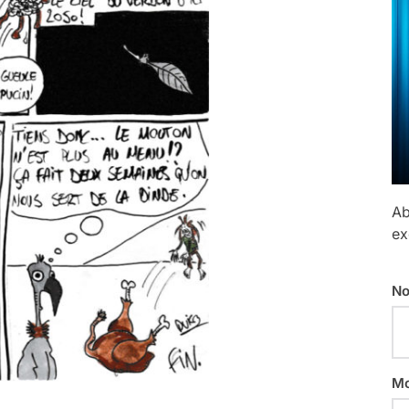
Ab
ex
No
Mo