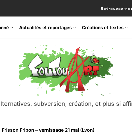
Retrouvez-nou
onné
Actualités et reportages
Créations et textes
 Frisson Fripon – vernissage 21 mai (Lyon)
os’Tock Festival – Samedi 18 juillet (Vaulx-en-Velin)
– Ŝtono, un livre réalisé par Michaël Moretti & Pierre Lacôt
emblement contre l’A412 à l’Établi (Haute-Savoie)
lternatives, subversion, création, et plus si affi
vre Montchat‑Lit – 7 juin 2026 (Lyon 3ᵉ)
 Frisson Fripon – vernissage 21 mai (Lyon)