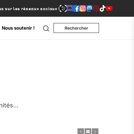
s sur les réseaux sociaux !
Search
Nous soutenir !
Rechercher
e
nités...