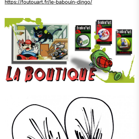
https://foutouart.fr/le-babouin-dingo/