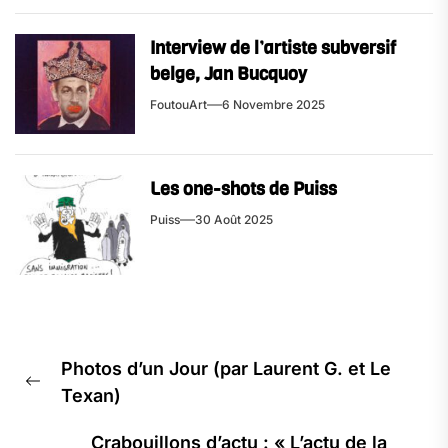
Interview de l’artiste subversif
belge, Jan Bucquoy
FoutouArt
6 Novembre 2025
Les one-shots de Puiss
Puiss
30 Août 2025
Navigation
Photos d’un Jour (par Laurent G. et Le
de
Previous
Texan)
l’article
post:
Crabouillons d’actu : « L’actu de la