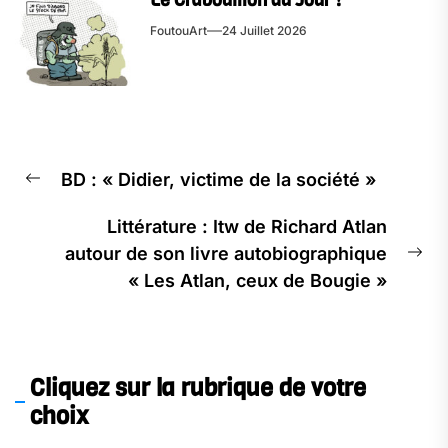
Le Crabouillon du Jour !
FoutouArt
24 Juillet 2026
Navigation
BD : « Didier, victime de la société »
de
Previous
l’article
post:
Littérature : Itw de Richard Atlan
autour de son livre autobiographique
Ne
« Les Atlan, ceux de Bougie »
pos
Cliquez sur la rubrique de votre
choix