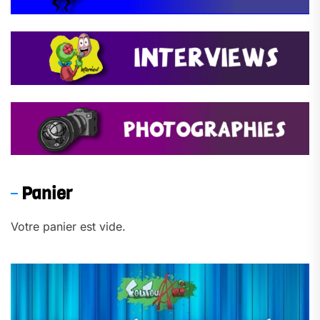
Panier
Votre panier est vide.