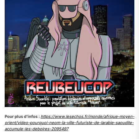
Pour plus d’infos :
https://www.lesechos.fr/monde/afrique-moyen-
orient/video-pourquoi-neom-la-ville-futuriste-de-larabie-saoudite-
accumule-les-deboires-2095497