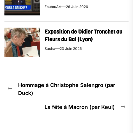
FoutouArt
26 Juin 2026
Exposition de Didier Tronchet au
Fleurs du Bal (Lyon)
Sacha
23 Juin 2026
Navigation
Hommage à Christophe Salengro (par
de
Previous
Duck)
l’article
post:
La fête à Macron (par Keul)
Ne
pos