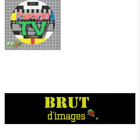
.
.
.
.