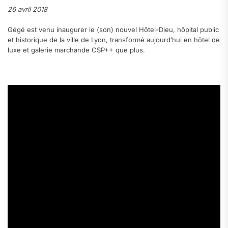
26 avril 2018
Gégé est venu inaugurer le (son) nouvel Hôtel-Dieu, hôpital public
et historique de la ville de Lyon, transformé aujourd’hui en hôtel de
luxe et galerie marchande CSP++ que plus.
.