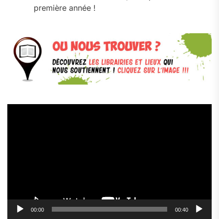
première année !
Lecteur
vidéo
00:00
00:40