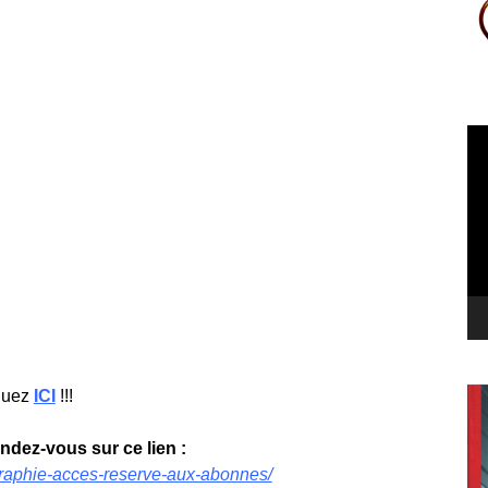
Le
vi
quez
ICI
!!!
endez-vous sur ce lien :
tographie-acces-reserve-aux-abonnes/