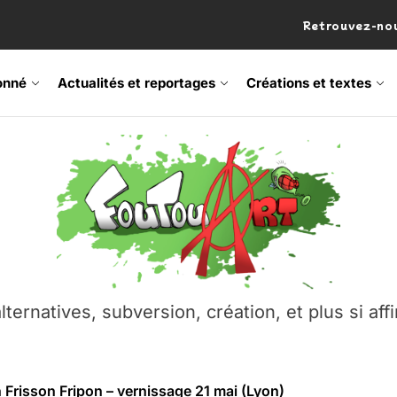
Retrouvez-nou
onné
Actualités et reportages
Créations et textes
 Frisson Fripon – vernissage 21 mai (Lyon)
os’Tock Festival – Samedi 18 juillet (Vaulx-en-Velin)
– Ŝtono, un livre réalisé par Michaël Moretti & Pierre Lacôt
emblement contre l’A412 à l’Établi (Haute-Savoie)
lternatives, subversion, création, et plus si affi
vre Montchat‑Lit – 7 juin 2026 (Lyon 3ᵉ)
 Frisson Fripon – vernissage 21 mai (Lyon)