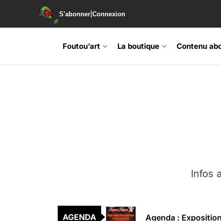
|
S'abonner
Connexion
Foutou’art
La boutique
Contenu ab
Agenda : Exposition
Retrouvez-nous au B
Soirée de lancement 
Agenda : Grand Rass
Infos a
Agenda : Salon du li
Agenda : Exposition
AGENDA