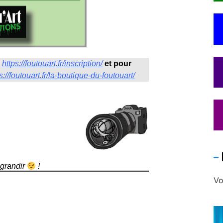
:
https://foutouart.fr/inscription/
et pour
s://foutouart.fr/la-boutique-du-foutouart/
agrandir
!
Vo