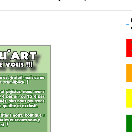
os’Tock Festival – Samedi 18 juillet (Vaulx-en-Velin)