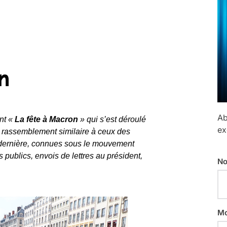
n
Ab
nt «
La fête à Macron
» qui s’est déroulé
ex
n rassemblement similaire à ceux des
 dernière, connues sous le mouvement
 publics, envois de lettres au président,
No
Mo