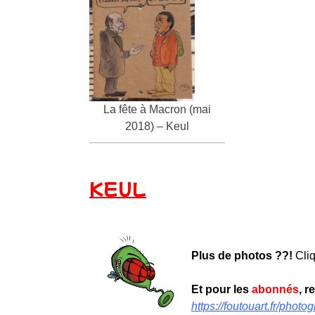
La fête à Macron (mai
2018) – Keul
KEUL
Plus de photos ??!
Cli
Et pour les
abonnés
, r
https://foutouart.fr/pho