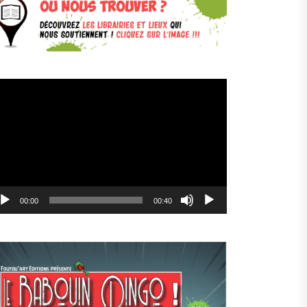
cteur
déo
00:00
00:40