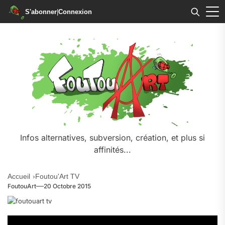
S'abonner
|
Connexion
Skip
to
the
content
Infos alternatives, subversion, création, et plus si
affinités...
Accueil
Foutou'Art TV
FoutouArt
20 Octobre 2015