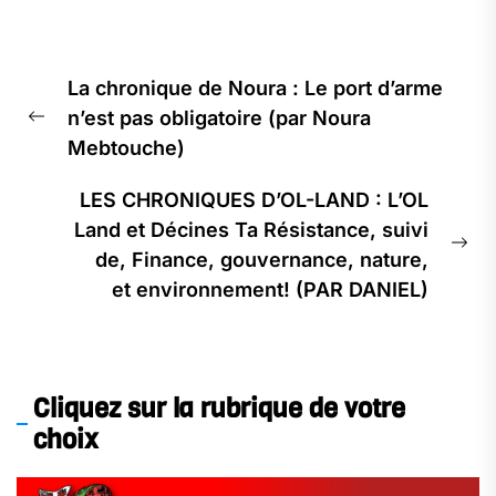
Navigation
La chronique de Noura : Le port d’arme
de
n’est pas obligatoire (par Noura
l’article
Previous
Mebtouche)
post:
LES CHRONIQUES D’OL-LAND : L’OL
Land et Décines Ta Résistance, suivi
Ne
de, Finance, gouvernance, nature,
pos
et environnement! (PAR DANIEL)
Cliquez sur la rubrique de votre
choix