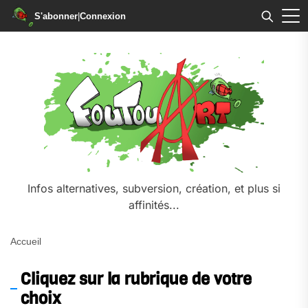
S'abonner
|
Connexion
Skip
to
the
content
Infos alternatives, subversion, création, et plus si
affinités...
Accueil
Cliquez sur la rubrique de votre
choix