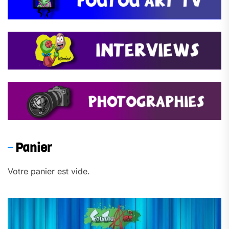
Panier
Votre panier est vide.