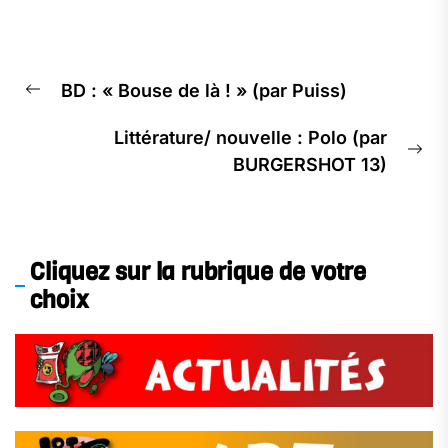
Navigation
BD : « Bouse de là ! » (par Puiss)
de
Previous
l’article
post:
Littérature/ nouvelle : Polo (par
Ne
BURGERSHOT 13)
pos
Cliquez sur la rubrique de votre
choix