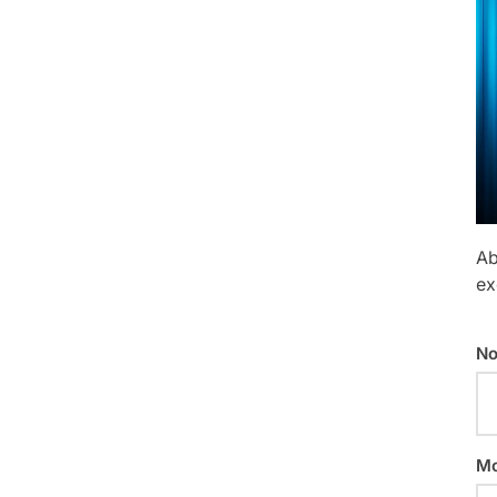
Ab
ex
No
Mo