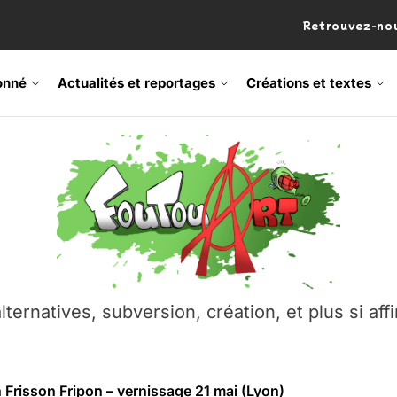
Retrouvez-nou
onné
Actualités et reportages
Créations et textes
 Frisson Fripon – vernissage 21 mai (Lyon)
os’Tock Festival – Samedi 18 juillet (Vaulx-en-Velin)
– Ŝtono, un livre réalisé par Michaël Moretti & Pierre Lacôt
emblement contre l’A412 à l’Établi (Haute-Savoie)
lternatives, subversion, création, et plus si affi
vre Montchat‑Lit – 7 juin 2026 (Lyon 3ᵉ)
 Frisson Fripon – vernissage 21 mai (Lyon)