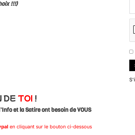
oix !!!)
S'
N DE
TOI
!
l’Info et la Satire ont besoin de VOUS
ypal
en cliquant sur le bouton ci-dessous