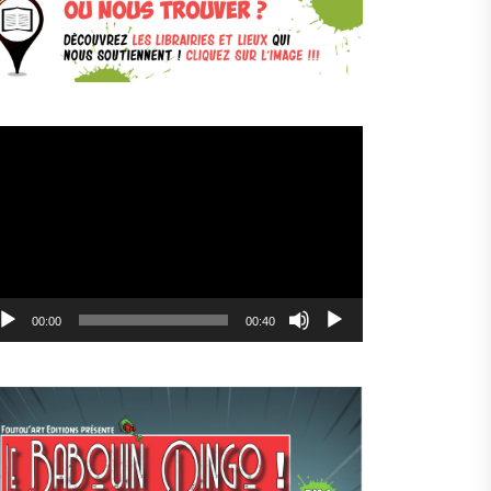
cteur
déo
00:00
00:40