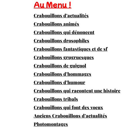
Au Menu !
Crabouillons d’actualités
Crabouillons animés
Crabouillons qui dénoncent
Crabouillons drosophiles
Crabouillons fantastiques et de sf
Crabouillons grugruesques
Crabouillons de guignol
Crabouillons d’hommages
Crabouillons d’humour
Crabouillons qui racontent une histoire
Crabouillons tribals
Crabouillons qui font des voeux
Anciens Crabouillons d’actualités
Photomontages