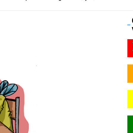
os’Tock Festival – Samedi 18 juillet (Vaulx-en-Velin)