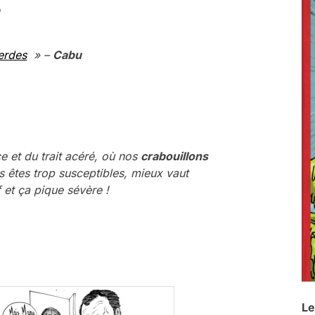
erdes
» –
Cabu
 et du trait acéré, où nos
crabouillons
s êtes trop susceptibles, mieux vaut
f et ça pique sévère !
Le