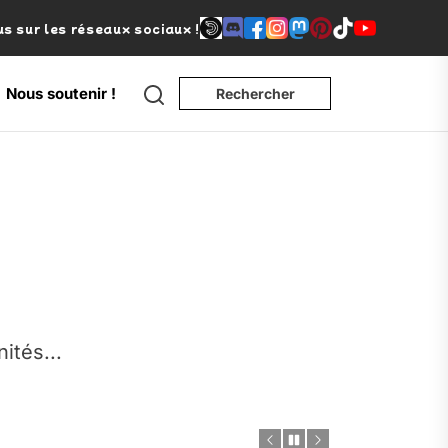
s sur les réseaux sociaux !
Search
Nous soutenir !
Rechercher
e
nités...