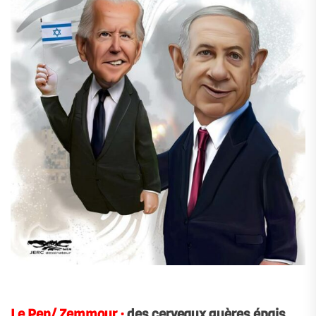
Le Pen/ Zemmour :
des cerveaux guères épais…