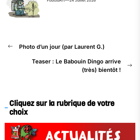
FoutouArt
24 Juillet 2026
Navigation
Photo d’un jour (par Laurent G.)
de
Previous
l’article
post:
Teaser : Le Babouin Dingo arrive
Ne
(très) bientôt !
pos
Cliquez sur la rubrique de votre
choix