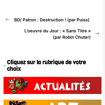
Navigation
BD/ Patron : Destruction ! (par Puiss)
de
Previous
l’article
post:
L’oeuvre du Jour : « Sans Titre »
Ne
(par Robin Chuter)
pos
Cliquez sur la rubrique de votre
choix