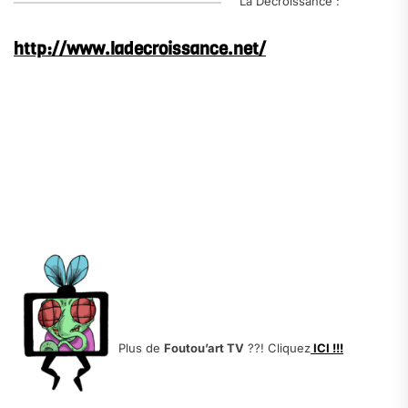
La Décroissance :
http://www.ladecroissance.net/
a
.
.
.
.
.
.
.
Plus de
Foutou’art TV
??! Cliquez
ICI !!!
.