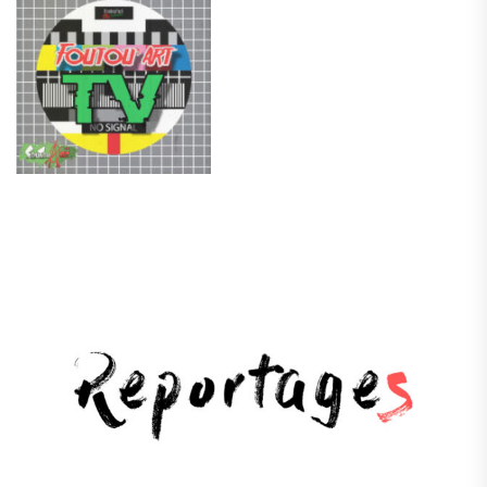
.
.
.