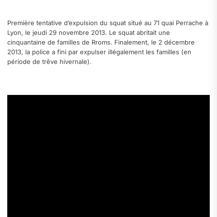
.
Première tentative d’expulsion du squat situé au 71 quai Perrache à
Lyon, le jeudi 29 novembre 2013. Le squat abritait une
cinquantaine de familles de Rroms. Finalement, le 2 décembre
2013, la police a fini par expulser illégalement les familles (en
période de trêve hivernale).
.