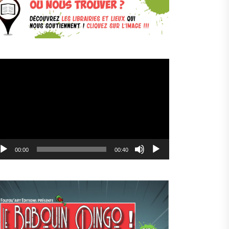
cteur
déo
00:00
00:40