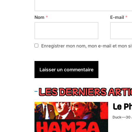
Nom
*
E-mail
*
Enregistrer mon nom, mon e-mail et mon si
LES DERNIERS ART
Le P
Duck
30 