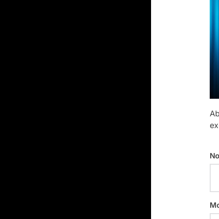
Ab
ex
No
Mo