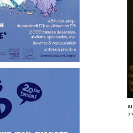
Ab
pr