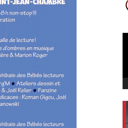
Le
vi