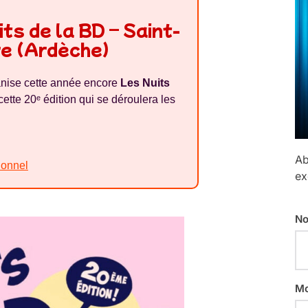
its de la BD – Saint-
e (Ardèche)
nise cette année encore
Les Nuits
tte 20ᵉ édition qui se déroulera les
Ab
ionnel
ex
No
Mo