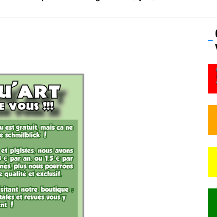
os’Tock Festival – Samedi 18 juillet (Vaulx-en-Velin)