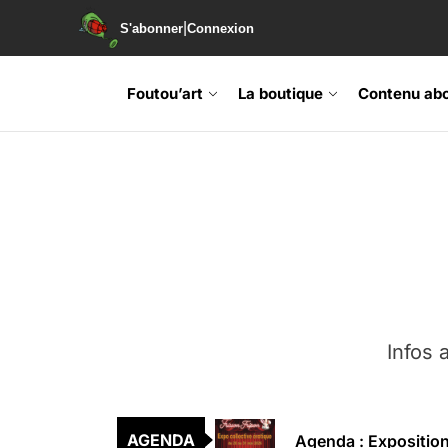
|
S'abonner
Connexion
Foutou’art
La boutique
Contenu ab
Agenda : Exposition
Retrouvez-nous au B
Soirée de lancement 
Agenda : Grand Rass
Infos a
Agenda : Salon du li
AGENDA
Agenda : Exposition