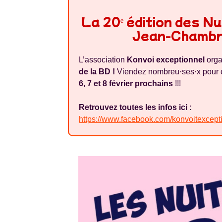
La 20ᵉ édition des Nu
Jean-Chambr
L’association
Konvoi exceptionnel
orga
de la BD !
Viendez nombreu·ses·x pour ce
6, 7 et 8 février prochains
!!!
Retrouvez toutes les infos ici :
https://www.facebook.com/konvoitexcept