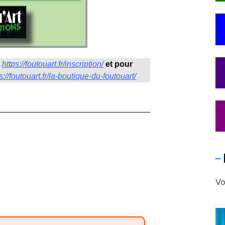
:
https://foutouart.fr/inscription/
et pour
s://foutouart.fr/la-boutique-du-foutouart/
Vo