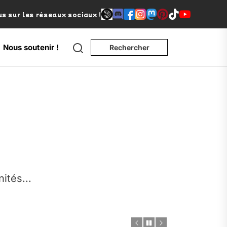
s sur les réseaux sociaux !
Nous soutenir !
Rechercher
e
nités...