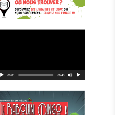
cteur
déo
00:00
00:40