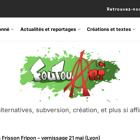
Retrouvez-nou
onné
Actualités et reportages
Créations et textes
 Frisson Fripon – vernissage 21 mai (Lyon)
os’Tock Festival – Samedi 18 juillet (Vaulx-en-Velin)
– Ŝtono, un livre réalisé par Michaël Moretti & Pierre Lacôt
emblement contre l’A412 à l’Établi (Haute-Savoie)
lternatives, subversion, création, et plus si affi
vre Montchat‑Lit – 7 juin 2026 (Lyon 3ᵉ)
 Frisson Fripon – vernissage 21 mai (Lyon)